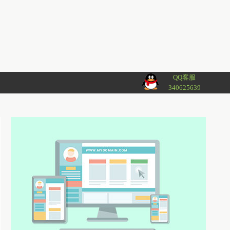
QQ客服
340625639