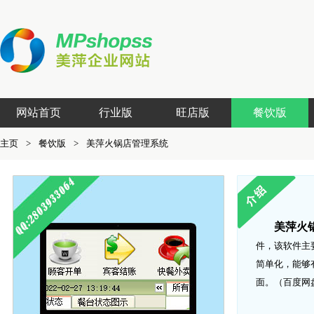
网站首页
行业版
旺店版
餐饮版
主页
>
餐饮版
>
美萍火锅店管理系统
美萍火
件，该软件主
简单化，能够
面。（百度网盘